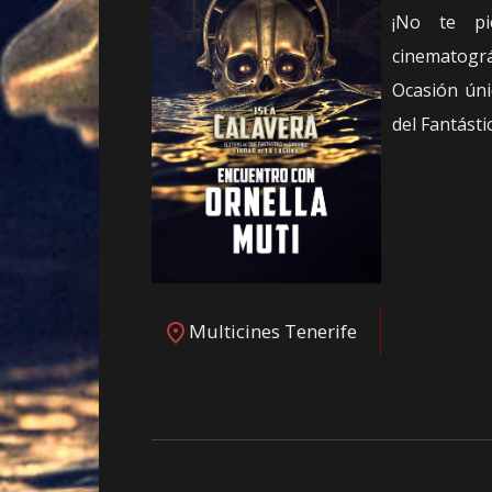
¡No te pi
cinematográ
Ocasión úni
del Fantásti
Multicines Tenerife