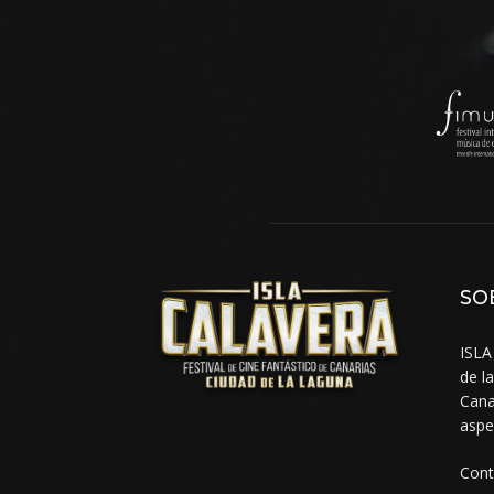
SO
ISLA
de l
Cana
aspe
Con