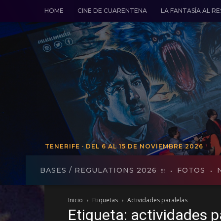
HOME
CINE DE CUARENTENA
LA FANTASÍA AL R
TENERIFE · DEL 6 AL 15 DE NOVIEMBRE 2026
TENERIFE · DEL 19 AL 27 DE VO
BASES / REGULATIONS 2026
FOTOS
Inicio
Etiquetas
Actividades paralelas
Etiqueta: actividades p