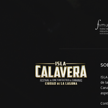
SO
ISLA
de l
Cana
aspe
Con