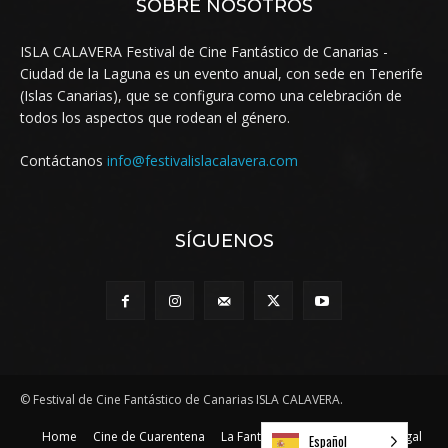
SOBRE NOSOTROS
ISLA CALAVERA Festival de Cine Fantástico de Canarias -
Ciudad de la Laguna es un evento anual, con sede en Tenerife
(Islas Canarias), que se configura como una celebración de
todos los aspectos que rodean el género.
Contáctanos
info@festivalislacalavera.com
SÍGUENOS
© Festival de Cine Fantástico de Canarias ISLA CALAVERA.
Home
Cine de Cuarentena
La Fantasía al rescate
Aviso Legal
Español