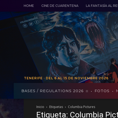
HOME
CINE DE CUARENTENA
LA FANTASÍA AL R
TENERIFE · DEL 6 AL 15 DE NOVIEMBRE 2026
TENERIFE · DEL 19 AL 27 DE VO
BASES / REGULATIONS 2026
FOTOS
Inicio
Etiquetas
Columbia Pictures
Etiqueta: Columbia Pic