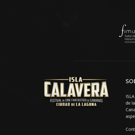
SO
ISLA
de l
Cana
aspe
Con