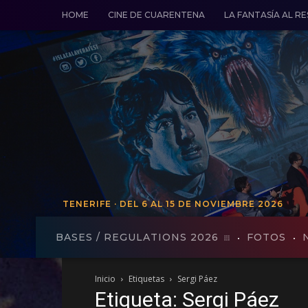
HOME
CINE DE CUARENTENA
LA FANTASÍA AL R
TENERIFE · DEL 6 AL 15 DE NOVIEMBRE 2026
TENERIFE · DEL 19 AL 27 DE VO
BASES / REGULATIONS 2026
FOTOS
Inicio
Etiquetas
Sergi Páez
Etiqueta: Sergi Páez