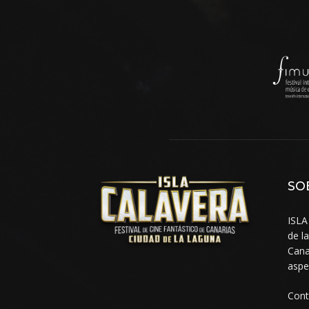
SO
ISLA
de l
Cana
aspe
Con