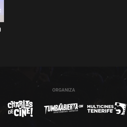
O
ORGANIZA