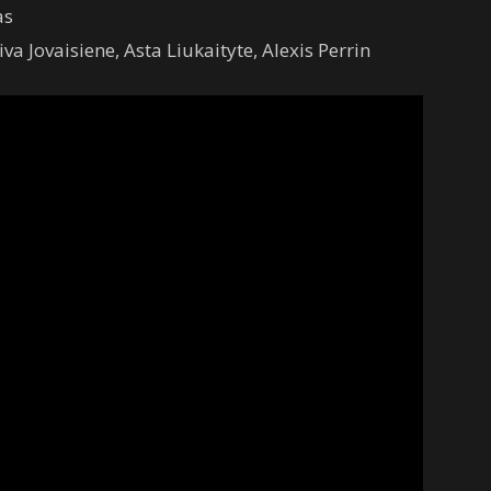
as
va Jovaisiene, Asta Liukaityte, Alexis Perrin