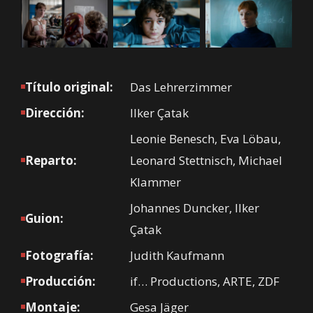
Título original:
Das Lehrerzimmer
Dirección:
Ilker Çatak
Leonie Benesch, Eva Löbau,
Reparto:
Leonard Stettnisch, Michael
Klammer
Johannes Duncker, Ilker
Guion:
Çatak
Fotografía:
Judith Kaufmann
Producción:
if… Productions, ARTE, ZDF
Montaje:
Gesa Jäger