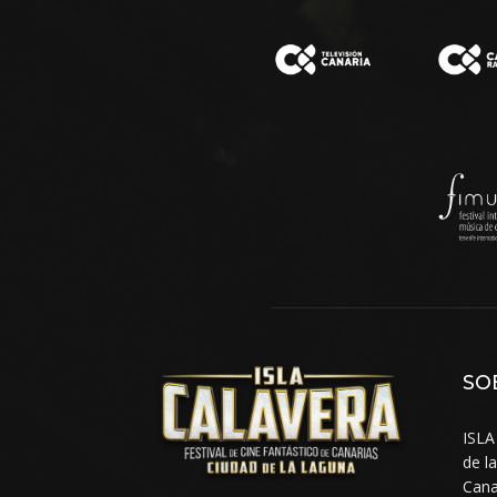
SO
ISLA
de l
Cana