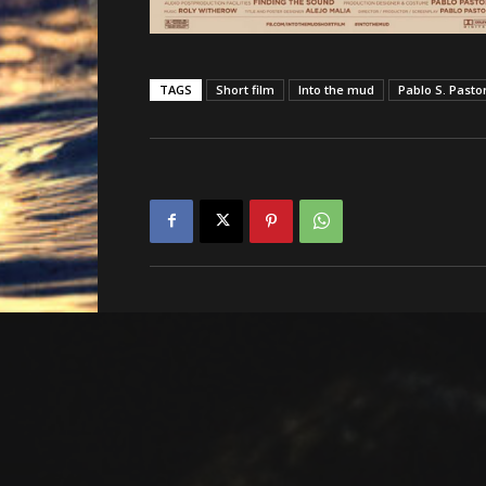
TAGS
Short film
Into the mud
Pablo S. Pasto