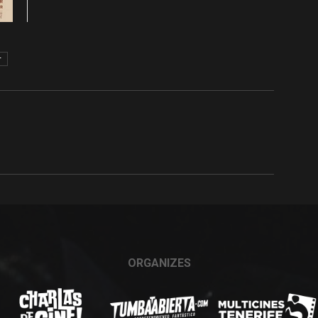
r
ORGANIZES