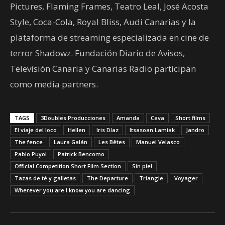
Pictures, Flaming Frames, Teatro Leal, José Acosta
Style, Coca-Cola, Royal Bliss, Audi Canarias y la
plataforma de streaming especializada en cine de
terror Shadowz. Fundación Diario de Avisos,
Televisión Canaria y Canarias Radio participan
como media partners.
TAGS
3Doubles Producciones
Amanda
Cava
Short films
El viaje del loco
Hellen
Iris Díaz
Itsasoan Lamiak
Jandro
The fence
Laura Galán
Les Bêtes
Manuel Velasco
Pablo Puyol
Patrick Bencomo
Official Competition Short Film Section
Sin piel
Tazas de té y galletas
The Departure
Triangle
Voyager
Wherever you are I know you are dancing