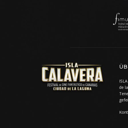
ÜB
ISLA
de l
Tene
gefe
Kont