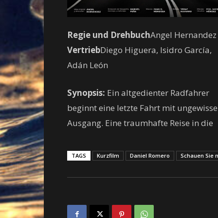
Regie und Drehbuch
Angel Hernandez
Vertrieb
Diego Higuera, Isidro García,
Adán León
Synopsis:
Ein altgedienter Radfahrer
beginnt eine letzte Fahrt mit ungewiss
Ausgang. Eine traumhafte Reise in die
TAGS
Kurzfilm
Daniel Romero
Schauen Sie n