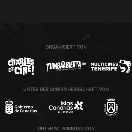
ORGANISIERT VON
UNTER DER SCHIRMHERRSCHAFT VON
UNTER MITWIRKUNG VON