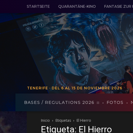
STARTSEITE
QUARANTÄNE-KINO
FANTASIE ZUR
TENERIFE · DEL 6 AL 15 DE NOVIEMBRE 2026
TENERIFE - VON 19 BIS 27 VO
BASES / REGULATIONS 2026
FOTOS
Inicio
Etiquetas
El Hierro
Etiqueta: El Hierro