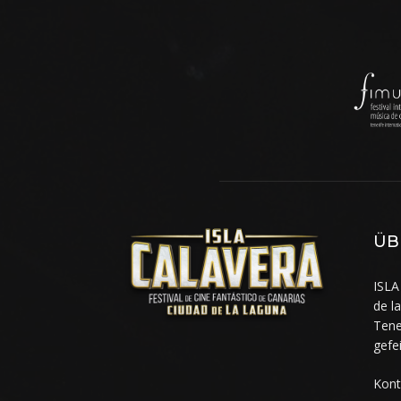
ÜB
ISLA
de l
Tene
gefe
Kont