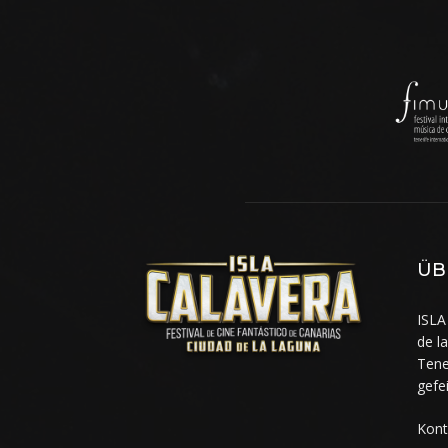
ÜB
ISLA
de l
Tene
gefe
Kont