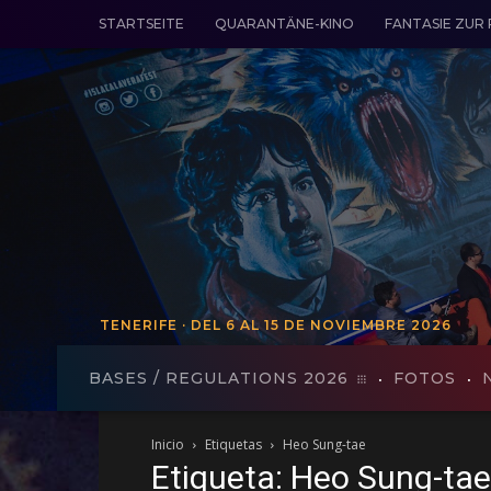
STARTSEITE
QUARANTÄNE-KINO
FANTASIE ZUR
TENERIFE · DEL 6 AL 15 DE NOVIEMBRE 2026
TENERIFE - VON 19 BIS 27 VO
BASES / REGULATIONS 2026
FOTOS
Inicio
Etiquetas
Heo Sung-tae
Etiqueta: Heo Sung-tae