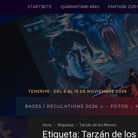
STARTSEITE
QUARANTÄNE-KINO
FANTASIE ZUR
TENERIFE · DEL 6 AL 15 DE NOVIEMBRE 2026
TENERIFE - VON 19 BIS 27 VO
BASES / REGULATIONS 2026
FOTOS
Inicio
Etiquetas
Tarzán de los Monos
Etiqueta: Tarzán de lo