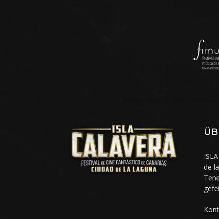
ÜB
ISLA
de l
Tene
gefe
Kont