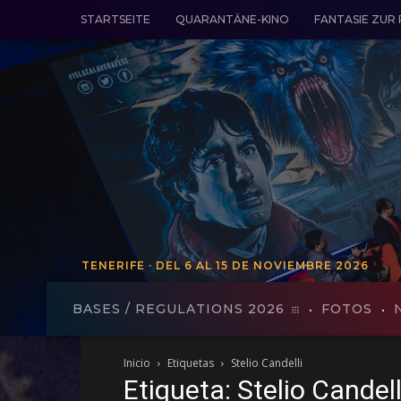
STARTSEITE
QUARANTÄNE-KINO
FANTASIE ZUR
TENERIFE · DEL 6 AL 15 DE NOVIEMBRE 2026
TENERIFE - VON 19 BIS 27 VO
BASES / REGULATIONS 2026
FOTOS
Inicio
Etiquetas
Stelio Candelli
Etiqueta: Stelio Candell