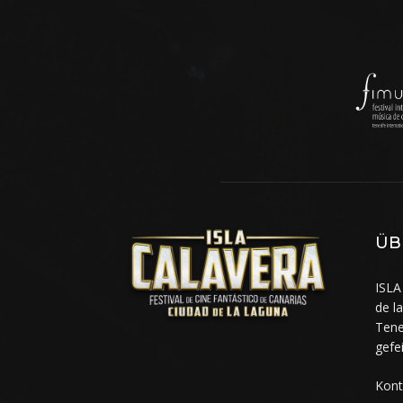
ÜB
ISLA
de l
Tene
gefe
Kont